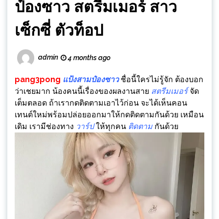
ป๋องซาว สตรีมเมอร์ สาว
เซ็กซี่ ตัวท็อป
admin
4 months ago
pang3pong
แป้งสามป๋องซาว
ชื่อนี้ใครไม่รู้จัก ต้องบอก
ว่าเชยมาก น้องคนนี้เรื่องของผลงานสาย
สตรีมเมอร์
จัด
เต็มตลอด ถ้าเรากดติดตามเอาไว้ก่อน จะได้เห็นคอน
เทนต์ใหม่พร้อมปล่อยออกมาให้กดติดตามกันด้วย เหมือน
เดิม เรามีช่องทาง
วาร์ป
ให้ทุกคน
ติดตาม
กันด้วย