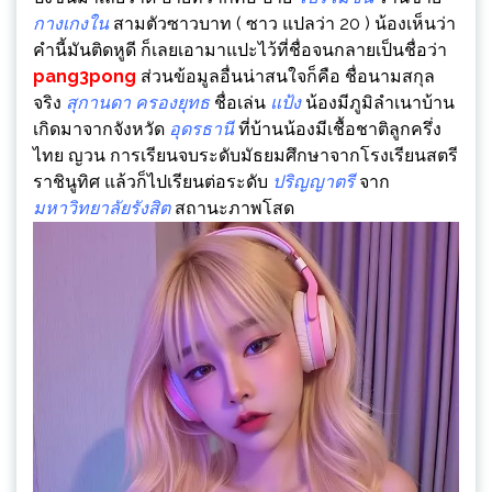
กางเกงใน
สามตัวซาวบาท ( ซาว แปลว่า 20 ) น้องเห็นว่า
คำนี้มันติดหูดี ก็เลยเอามาแปะไว้ที่ชื่อจนกลายเป็นชื่อว่า
pang3pong
ส่วนข้อมูลอื่นน่าสนใจก็คือ ชื่อนามสกุล
จริง
สุกานดา ครองยุทธ
ชื่อเล่น
แป้ง
น้องมีภูมิลำเนาบ้าน
เกิดมาจากจังหวัด
อุดรธานี
ที่บ้านน้องมีเชื้อชาติลูกครึ่ง
ไทย ญวน การเรียนจบระดับมัธยมศึกษาจากโรงเรียนสตรี
ราชินูทิศ แล้วก็ไปเรียนต่อระดับ
ปริญญาตรี
จาก
มหาวิทยาลัยรังสิต
สถานะภาพโสด