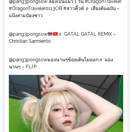
@pang3pongsow
ลองเป็นแมว 1 วัน
#DragonTraveler
#DragonTraveler0113OB
#สาวคิ้วท์
♬ เสียงต้นฉบับ –
แป้งสามป๋องซาว
@pang3pongsow
♬ GATAL GATAL REMIX –
Christian Sarmiento
@pang3pongsow
มองนานๆข้อยเต้นไม่ออก
♬ มอง
นานๆ – FLI:P