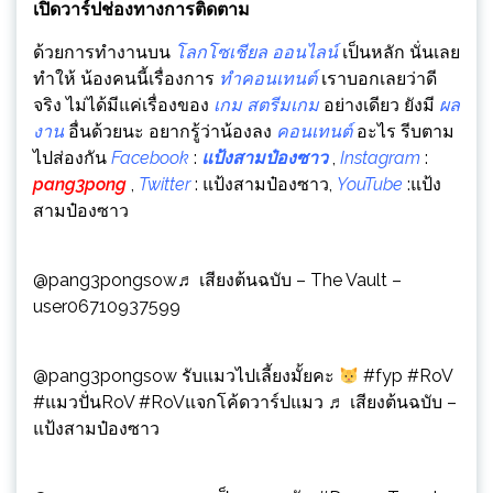
เปิดวาร์ปช่องทางการติดตาม
ด้วยการทำงานบน
โลกโซเชียล
ออนไลน์
เป็นหลัก นั่นเลย
ทำให้ น้องคนนี้เรื่องการ
ทำคอนเทนต์
เราบอกเลยว่าดี
จริง ไม่ได้มีแค่เรื่องของ
เกม
สตรีมเกม
อย่างเดียว ยังมี
ผล
งาน
อื่นด้วยนะ อยากรู้ว่าน้องลง
คอนเทนต์
อะไร รีบตาม
ไปส่องกัน
Facebook
:
แป้งสามป๋องซาว
,
Instagram
:
pang3pong
,
Twitter
: แป้งสามป๋องซาว,
YouTube
:แป้ง
สามป๋องซาว
@pang3pongsow
♬ เสียงต้นฉบับ – The Vault –
user06710937599
@pang3pongsow
รับแมวไปเลี้ยงมั้ยคะ
#fyp
#RoV
#แมวปั่นRoV
#RoVแจกโค้ดวาร์ปแมว
♬ เสียงต้นฉบับ –
แป้งสามป๋องซาว