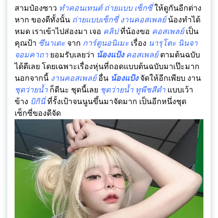
สามป๋องซาว
ทำคอนเทนต์
ถ่ายแบบ
เซ็กซี่
ให้ดูกันอีกต่าง
หาก ของดีทั้งนั้น
ถ่ายแบบเซ็กซี่
งานคอสเพลย์
น้องทำได้
หมด เราเข้าไปส่องมา เจอ
คลิป
ที่น้องขอ
คอสเพลย์
เป็น
คุณป้า
ซึนาเดะ
จาก
การ์ตูนอนิเมะ
เรื่อง
นารุโตะ
นินจา
จอมคาถา
ยอมรับเลยว่า
น้องแป้ง
คอสเพลย์
ตามต้นฉบับ
ได้ดีเลย โดยเฉพาะเรื่องหุ่นที่ถอดแบบต้นฉบับมาเป๊ะมาก
นอกจากนี้
งานคอสเพลย์
อื่น
น้องแป้ง
จัดให้อีกเพียบ งาน
ชุดว่ายน้ำ
ก็ดีนะ ชุดนี้เลย
ชุดว่ายน้ำ
ทูพีชสีดำ
แบบเว้า
ข้าง
บิกินี่
ที่รั้งเป้าจนนูนขึ้นมาจัดมาก เป็นอีกหนึ่งชุด
เซ็กซี่ของดีจัด