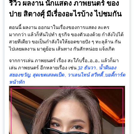
รีวิว ผลงาน นักแสดง ภาพยนตร์ ของ
ปาย สิตางศุ์ มีเรื่องอะไรบ้าง ไปชมกัน
ตอนนี้ ผลงาน ออกมาในเรื่องของการแสดง ละคร
มากกว่า แล้วก็หันไปทำ ธุรกิจ ของตัวเองด้วย กำลังไปได้
สวยทีเดียว ขอเป็นกำลังใจให้ยอดขายปัง ๆ ทะลุล้าน กัน
ไปเลยผลงาน มาดูย้อน เส้นทาง กันสักหน่อย แจ้งเกิด
จากการเล่น ภาพยนตร์ เรื่อง สะใภ้บรื๋อ…อ…อ… แล้วก็มา
เล่น ภาพยนตร์ อีกหลายเรื่อง เช่น
32 ธันวา , น้ำผีนอง
สยองขวัญ, สุดเขตเสลดเป็ด , วาเลนไทน์ สวีทตี้ ,บอดี้การ์ด
หน้าหัก