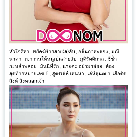
หัวใจศิลา , พยัคฆ์ร้ายสาย(ส)ลับ , กลิ่นกาสะลอง , มณี
นาคา , เขาวานให้หนูเป็นสายลับ , ภูติรัตติกาล , ชีช้ำ
กะหล่ำพลอย , มันนี่ที่รัก , นายคะ อย่ามาอ่อย , ห้อง
สุดท้ายหมายเลข 6 , สูตรเล่ห์ เสน่หา , เล่ห์ลุนตยา ,เสือตัด
สิงห์ ลิงหลอกเจ้า