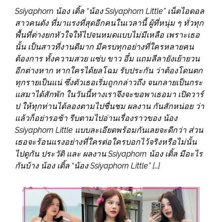
Ssiyaphorn น้อง เติ้ล “น้อง Ssiyaphorn Little” เน็ตไอดอล
สาวคนดัง ที่มาแรงที่สุดอีกคนในเวลานี้ ผู้ที่หนุ่ม ๆ ทั่วทุก
พื้นที่ต่างยกหัวใจให้ไปจนหมดแบบไม่มีเหลือ เพราะเธอ
นั้น เป็นสาวที่งานดีมาก มีครบทุกอย่างที่ใครหลายคน
ต้องการ ทั้งความสวย แซ่บ ขาว อึ๋ม แถมลีลายังเย้ายวน
อีกต่างหาก หากใครได้ยลโฉม รับประกัน ว่าต้องโดนตก
ทุกรายเป็นแน่ ซึ่งตัวเธอเริ่มถูกกล่าวถึง จนกลายเป็นกระ
แสมาได้สักพัก ในวันนี้ทางเราจึงจะขอพาเธอมา เปิดวาร์
ป ให้ทุกท่านได้ลองตามไปชื่นชม ผลงาน กันสักหน่อย ว่า
แล้วก็อย่ารอช้า รีบตามไปอ่านเรื่องราวของ น้อง
Ssiyaphorn Little แบบละเอียดพร้อมกันเลยจะดีกว่า ส่วน
เธอจะร้อนแรงอย่างที่ใครต่อใครบอกไว้จริงหรือไม่นั้น
ไปดูกัน ประวัติ และ ผลงาน Ssiyaphorn น้อง เติ้ล มีอะไร
กันบ้าง น้อง เติ้ล “น้อง Ssiyaphorn Little” […]