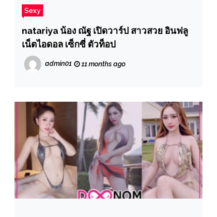
Sexy
natariya น้อง ณัฐ เปิดวาร์ป สาวสวย อินฟลู
เน็ตไอดอล เซ็กซี่ ตัวท็อป
admin01
11 months ago