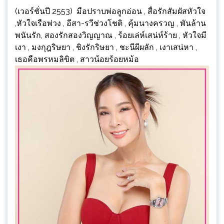
(เวอร์ชั่นปี 2553) มือปราบพ่อลูกอ่อน , สื่อรักสัมผัสหัวใจ
,หัวใจเรือพ่วง , อีสา-รวีช่วงโชติ , คุ้มนางครวญ , พันล้าน
พนันรัก, สองรักสองวิญญาณ , ร้อยเล่ห์เสน่ห์ร้าย , หัวใจมี
เงา , มงกุฎริษยา , ชิงรักริษยา , ชะนีผีผลัก , เงาเสน่หา ,
เธอคือพรหมลิขิต , สาวน้อยร้อยหม้อ