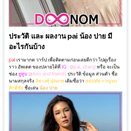
ประวัติ และ ผลงาน pai น้อง ปาย มี
อะไรกันบ้าง
pai
เรามากด วาร์ป เพื่อติดตามก่อนเลยดีกว่า ไปดูเรื่อง
ราว อัพเดต ของปลายได้ที่
IG :
@pai_sitang
หรือ จะเป็น
ช่อง
ยูทูบ
@Ano and friends
ประวัติ ข้อมูล ส่วนตัว ชื่อ
นามสกุลจริง
สิตางศุ์ ปุณภพ
เดิมชื่อว่า
สมฤทัย กาญจน
ศักดิ์ชัย
ชื่อเล่น
น้อง ปาย